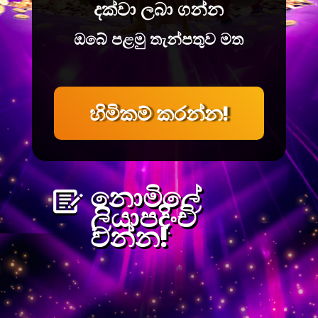
දක්වා ලබා ගන්න
ඔබේ පළමු තැන්පතුව මත
හිමිකම් කරන්න!
නොමිලේ
ලියාපදිංචි
වන්න!