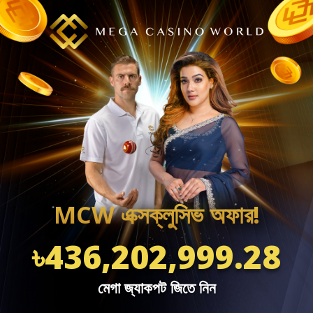
MCW এক্সক্লুসিভ অফার!
৳436,202,999.28
মেগা জ্যাকপট জিতে নিন