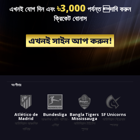
৳3,000
এখনই যোগ দিন এবং
পর্যন্ত দাবি করুন
ক্রিকেট বোনাস
অংশীদার
Atlético de
Bundesliga
Bangla Tigers
SF Unicorns
Madrid
Mississauga
আঞ্চলিক বেটিং পার্টনার -
অফিসিয়াল শিরোনাম
অফিসিয়াল আঞ্চলিক
অফিসিয়াল টাইটেল
এশিয়া
স্পনসর
পার্টনার
স্পন্সর