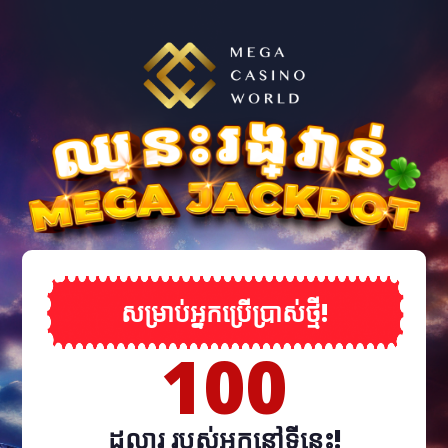
សម្រាប់អ្នកប្រើប្រាស់ថ្មី!
100
ដុល្លារ របស់អ្នកនៅទីនេះ!