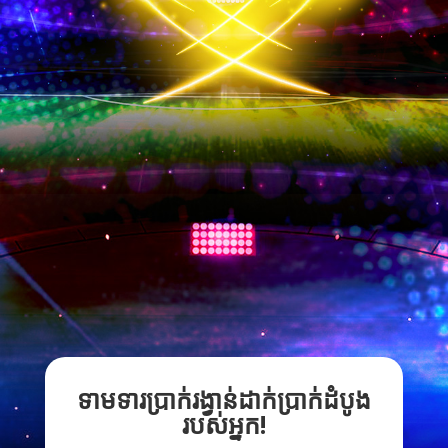
ទាមទារប្រាក់រង្វាន់ដាក់ប្រាក់ដំបូង
របស់អ្នក!