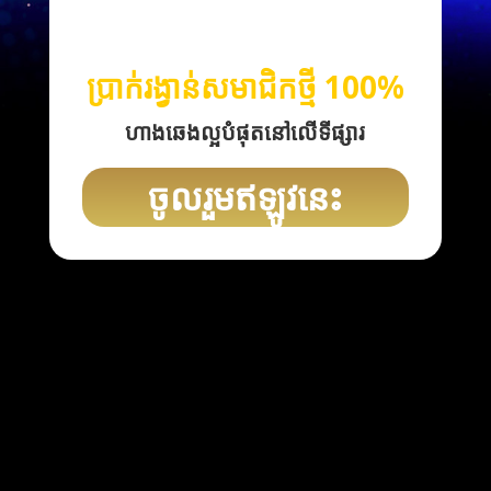
ប្រាក់រង្វាន់សមាជិកថ្មី 100%
ហាងឆេងល្អបំផុតនៅលើទីផ្សារ
ចូលរួមឥឡូវនេះ