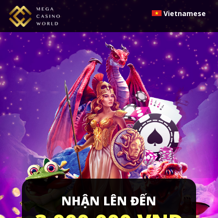
Vietnamese
NHẬN LÊN ĐẾN