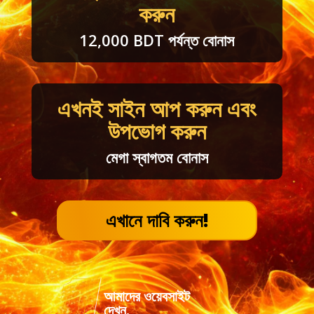
করুন
12,000 BDT পর্যন্ত বোনাস
এখনই সাইন আপ করুন এবং
উপভোগ করুন
মেগা স্বাগতম বোনাস
এখানে দাবি করুন!
আমাদের ওয়েবসাইট
দেখুন.