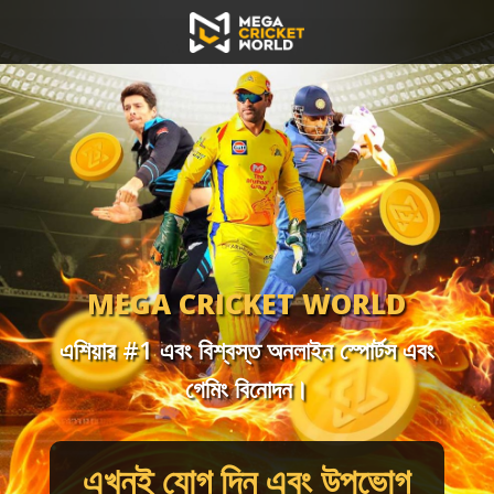
MEGA CRICKET WORLD
এশিয়ার #1 এবং বিশ্বস্ত অনলাইন স্পোর্টস এবং
গেমিং বিনোদন।
এখনই যোগ দিন এবং উপভোগ