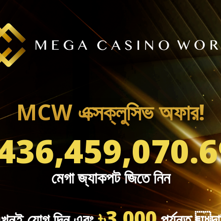
MCW এক্সক্লুসিভ অফার!
৳436,459,070.6
মেগা জ্যাকপট জিতে নিন
৳3,000
খনই যোগ দিন এবং
পর্যন্ত দা