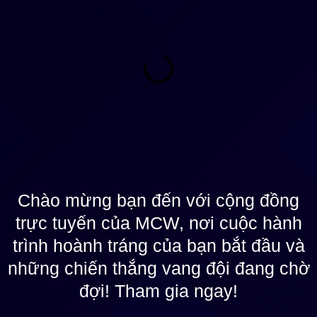
Chào mừng bạn đến với cộng đồng
trực tuyến của MCW, nơi cuộc hành
trình hoành tráng của bạn bắt đầu và
những chiến thắng vang đội đang chờ
đợi! Tham gia ngay!