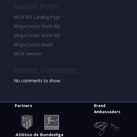
Recent Posts
MCW BD Landing Page
Mega Cricket World BD
Mega Cricket World BD
Mega Cricket World
MCW Vietnam
Recent Comments
No comments to show.
Partners
Brand
Ambassadors
Atlético de
Bundesliga