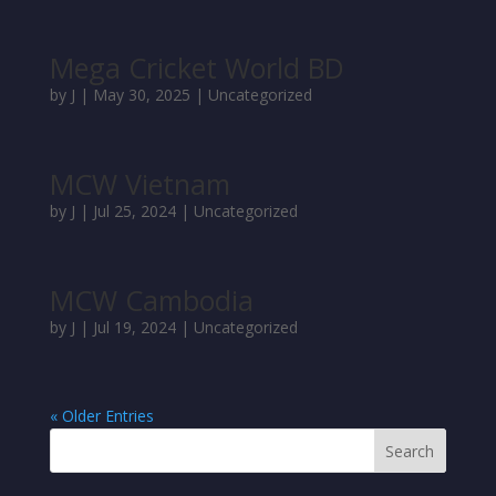
Mega Cricket World BD
by
J
|
May 30, 2025
|
Uncategorized
MCW Vietnam
by
J
|
Jul 25, 2024
|
Uncategorized
MCW Cambodia
by
J
|
Jul 19, 2024
|
Uncategorized
« Older Entries
Search